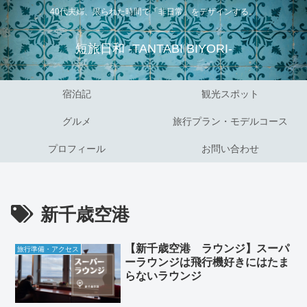
40代夫婦、限られた時間で「非日常」をデザインする。
短旅日和 -TANTABI BIYORI-
宿泊記
観光スポット
グルメ
旅行プラン・モデルコース
プロフィール
お問い合わせ
新千歳空港
【新千歳空港 ラウンジ】スーパ
旅行準備・アクセス
ーラウンジは飛行機好きにはたま
らないラウンジ