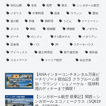
寺社仏閣
奈良
長野
東京
シンガポール航空
イギリス
中華料理
温泉
ラウンジ
愛知
道の駅
和食
鶏料理
うどん
ドーミーイン
タコス
神社
植物園
博物館
ノボテル
ピーチ
ロンドン
4つ星ホテル
イタリアン
定食屋
バス
JR
ステーキハウス
アイベックス
郷土料理店
新千歳空港
新幹線
スカイマーク
イベリア航空
仙台空港
【ANAインターコンチネンタル万座ビ
ーチリゾート宿泊記】クラブルーム宿
泊・ラウンジ・シュノーケル・琉球料
理のディナーまで満喫！
【シンガポール航空 搭乗記】関西⇔シ
ンガポール エコノミークラス（SQ619