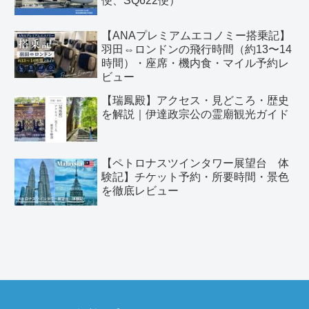
便、SQ622便）
【ANAプレミアムエコノミー搭乗記】
羽田⇔ロンドンの飛行時間（約13〜14
時間）・座席・機内食・マイル予約レ
ビュー
【瑞鳳殿】アクセス・見どころ・歴史
を解説｜伊達政宗公の霊廟観光ガイド
【ペトロナスツインタワー展望台 体
験記】チケット予約・所要時間・景色
を徹底レビュー