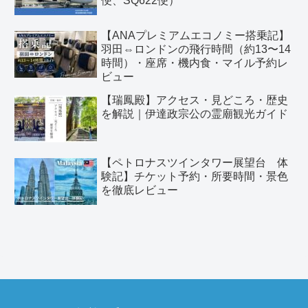
便、SQ622便）
【ANAプレミアムエコノミー搭乗記】
羽田⇔ロンドンの飛行時間（約13〜14
時間）・座席・機内食・マイル予約レ
ビュー
【瑞鳳殿】アクセス・見どころ・歴史
を解説｜伊達政宗公の霊廟観光ガイド
【ペトロナスツインタワー展望台 体
験記】チケット予約・所要時間・景色
を徹底レビュー