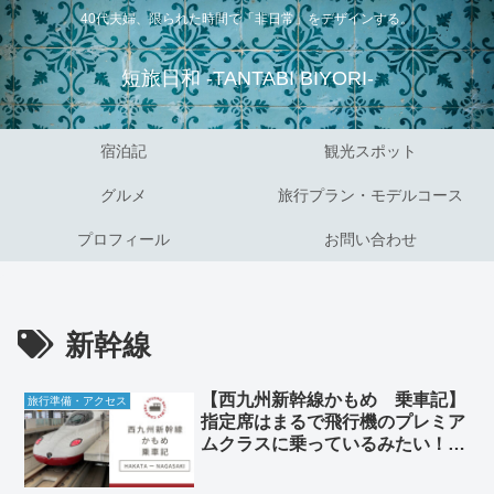
40代夫婦、限られた時間で「非日常」をデザインする。
短旅日和 -TANTABI BIYORI-
宿泊記
観光スポット
グルメ
旅行プラン・モデルコース
プロフィール
お問い合わせ
新幹線
【西九州新幹線かもめ 乗車記】
旅行準備・アクセス
指定席はまるで飛行機のプレミア
ムクラスに乗っているみたい！エ
レガントすぎる新幹線