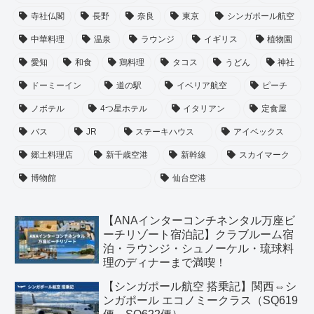
寺社仏閣
長野
奈良
東京
シンガポール航空
中華料理
温泉
ラウンジ
イギリス
植物園
愛知
和食
鶏料理
タコス
うどん
神社
ドーミーイン
道の駅
イベリア航空
ピーチ
ノボテル
4つ星ホテル
イタリアン
定食屋
バス
JR
ステーキハウス
アイベックス
郷土料理店
新千歳空港
新幹線
スカイマーク
博物館
仙台空港
【ANAインターコンチネンタル万座ビ
ーチリゾート宿泊記】クラブルーム宿
泊・ラウンジ・シュノーケル・琉球料
理のディナーまで満喫！
【シンガポール航空 搭乗記】関西⇔シ
ンガポール エコノミークラス（SQ619