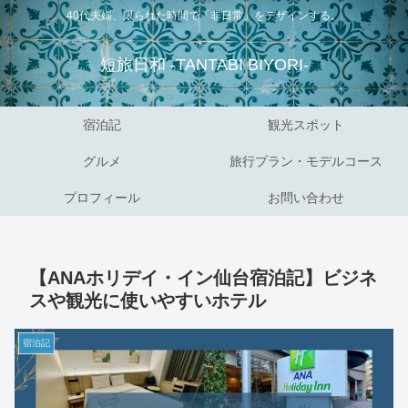
40代夫婦、限られた時間で「非日常」をデザインする。
短旅日和 -TANTABI BIYORI-
宿泊記
観光スポット
グルメ
旅行プラン・モデルコース
プロフィール
お問い合わせ
【ANAホリデイ・イン仙台宿泊記】ビジネ
スや観光に使いやすいホテル
宿泊記