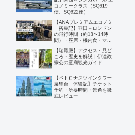
コノミークラス（SQ619
便、SQ622便）
【ANAプレミアムエコノミ
ー搭乗記】羽田⇔ロンドン
の飛行時間（約13〜14時
間）・座席・機内食・マイ
ル予約レビュー
【瑞鳳殿】アクセス・見ど
ころ・歴史を解説｜伊達政
宗公の霊廟観光ガイド
【ペトロナスツインタワー
展望台 体験記】チケット
予約・所要時間・景色を徹
底レビュー