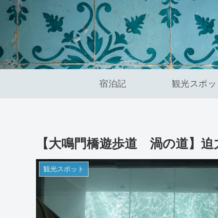
宿泊記
観光スポッ
【大鳴門橋遊歩道 渦の道】迫
観光スポット