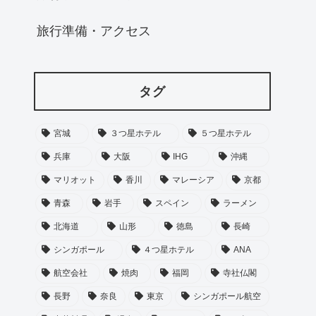
旅行準備・アクセス
タグ
宮城
３つ星ホテル
５つ星ホテル
兵庫
大阪
IHG
沖縄
マリオット
香川
マレーシア
京都
青森
岩手
スペイン
ラーメン
北海道
山形
徳島
長崎
シンガポール
４つ星ホテル
ANA
航空会社
焼肉
福岡
寺社仏閣
長野
奈良
東京
シンガポール航空