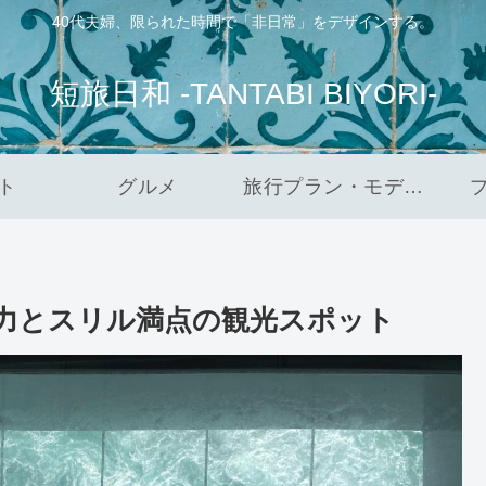
40代夫婦、限られた時間で「非日常」をデザインする。
短旅日和 -TANTABI BIYORI-
ト
グルメ
旅行プラン・モデルコース
力とスリル満点の観光スポット