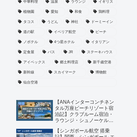
中華料理
温泉
ラウンジ
イギリス
植物園
愛知
和食
鶏料理
タコス
うどん
神社
ドーミーイン
道の駅
イベリア航空
ピーチ
ノボテル
4つ星ホテル
イタリアン
定食屋
バス
JR
ステーキハウス
アイベックス
郷土料理店
新千歳空港
新幹線
スカイマーク
博物館
仙台空港
【ANAインターコンチネン
タル万座ビーチリゾート宿
泊記】クラブルーム宿泊・
ラウンジ・シュノーケル・
琉球料理のディナーまで満
【シンガポール航空 搭乗
喫！
記】関西⇔シンガポール エ