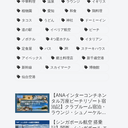
中華料理
温泉
ラウンジ
イギリス
植物園
愛知
和食
鶏料理
タコス
うどん
神社
ドーミーイン
道の駅
イベリア航空
ピーチ
ノボテル
4つ星ホテル
イタリアン
定食屋
バス
JR
ステーキハウス
アイベックス
郷土料理店
新千歳空港
新幹線
スカイマーク
博物館
仙台空港
【ANAインターコンチネン
タル万座ビーチリゾート宿
泊記】クラブルーム宿泊・
ラウンジ・シュノーケル・
琉球料理のディナーまで満
【シンガポール航空 搭乗
喫！
記】関西⇔シンガポール エ