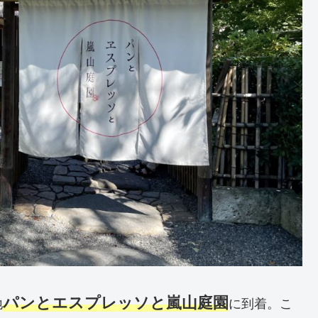
パンとエスプレッソと嵐山庭園
地
に到着。こ