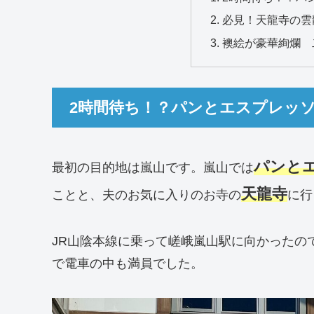
必見！天龍寺の雲
襖絵が豪華絢爛 
2時間待ち！？パンとエスプレッ
パンと
最初の目的地は嵐山です。嵐山では
天龍寺
ことと、夫のお気に入りのお寺の
に行
JR山陰本線に乗って嵯峨嵐山駅に向かったの
で電車の中も満員でした。