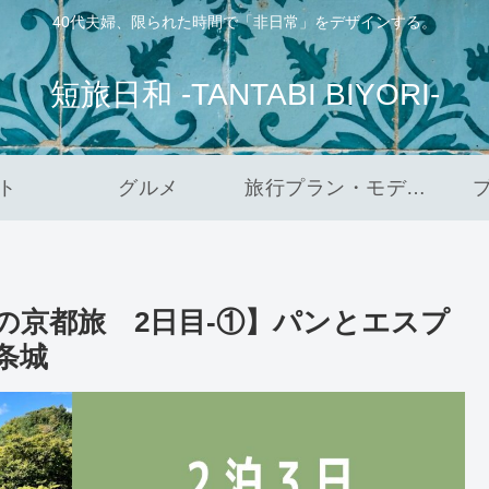
40代夫婦、限られた時間で「非日常」をデザインする。
短旅日和 -TANTABI BIYORI-
ト
グルメ
旅行プラン・モデルコース
の京都旅 2日目-①】パンとエスプ
条城