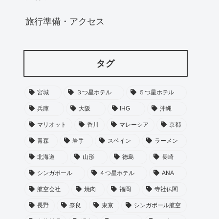
旅行準備・アクセス
タグ
宮城
３つ星ホテル
５つ星ホテル
兵庫
大阪
IHG
沖縄
マリオット
香川
マレーシア
京都
青森
岩手
スペイン
ラーメン
北海道
山形
徳島
長崎
シンガポール
４つ星ホテル
ANA
航空会社
焼肉
福岡
寺社仏閣
長野
奈良
東京
シンガポール航空