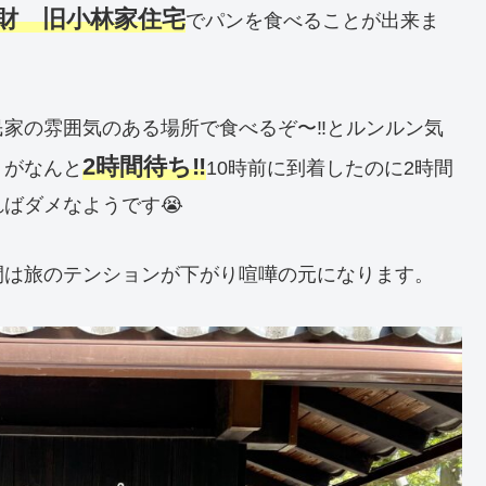
化財 旧小林家住宅
でパンを食べることが出来ま
家の雰囲気のある場所で食べるぞ〜‼️とルンルン気
2時間待ち‼️
トがなんと
10時前に到着したのに2時間
ばダメなようです😭
間は旅のテンションが下がり喧嘩の元になります。