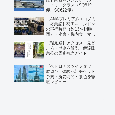
コノミークラス（SQ619
便、SQ622便）
【ANAプレミアムエコノミ
ー搭乗記】羽田⇔ロンドン
の飛行時間（約13〜14時
間）・座席・機内食・マイ
ル予約レビュー
【瑞鳳殿】アクセス・見ど
ころ・歴史を解説｜伊達政
宗公の霊廟観光ガイド
【ペトロナスツインタワー
展望台 体験記】チケット
予約・所要時間・景色を徹
底レビュー