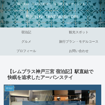
40代夫婦、限られた時間で「非日常」をデザインする。
短旅日和 -TANTABI BIYORI-
宿泊記
観光スポット
グルメ
旅行プラン・モデルコース
プロフィール
お問い合わせ
【レムプラス神戸三宮 宿泊記】駅直結で
快眠を追求したアーバンステイ
宿泊記