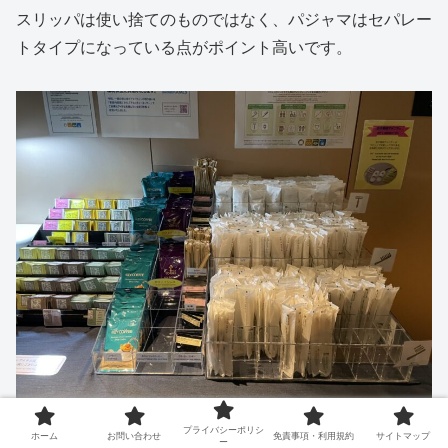
スリッパは使い捨てのものではなく、パジャマはセパレー
トタイプになっている点がポイント高いです。
プライバシーポリシ
ホーム
お問い合わせ
免責事項・利用規約
サイトマップ
ロビー階でいただけるアメニティはカミソリ、ヘアブラ
ー