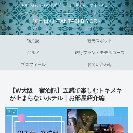
40代夫婦、限られた時間で「非日常」をデザインする。
短旅日和 -TANTABI BIYORI-
宿泊記
観光スポット
グルメ
旅行プラン・モデルコース
プロフィール
お問い合わせ
【W大阪 宿泊記】五感で楽しむトキメキ
が止まらないホテル｜お部屋紹介編
宿泊記