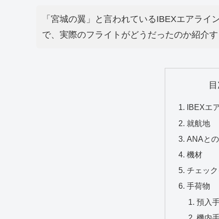
「宮城の翼」と言われているIBEXエアライ
で、実際のフライトがどうだったのか紹介す
目
IBEX
就航地
ANAと
機材
チェック
手荷物
預入
機内