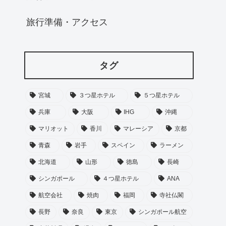
旅行準備・アクセス
タグ
宮城
３つ星ホテル
５つ星ホテル
兵庫
大阪
IHG
沖縄
マリオット
香川
マレーシア
京都
青森
岩手
スペイン
ラーメン
北海道
山形
徳島
長崎
シンガポール
４つ星ホテル
ANA
航空会社
焼肉
福岡
寺社仏閣
長野
奈良
東京
シンガポール航空