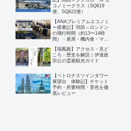
コノミークラス（SQ619
便、SQ622便）
【ANAプレミアムエコノミ
ー搭乗記】羽田⇔ロンドン
の飛行時間（約13〜14時
間）・座席・機内食・マイ
ル予約レビュー
【瑞鳳殿】アクセス・見ど
ころ・歴史を解説｜伊達政
宗公の霊廟観光ガイド
【ペトロナスツインタワー
展望台 体験記】チケット
予約・所要時間・景色を徹
底レビュー