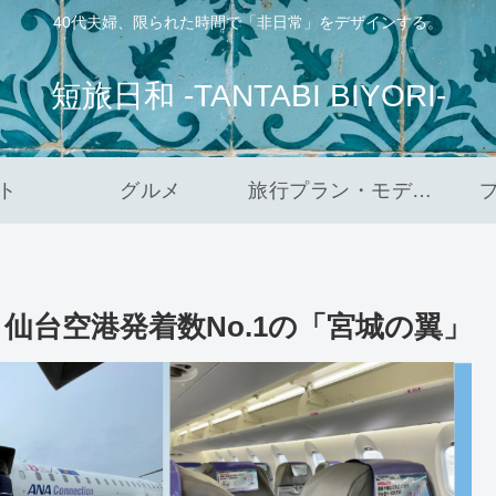
40代夫婦、限られた時間で「非日常」をデザインする。
短旅日和 -TANTABI BIYORI-
ト
グルメ
旅行プラン・モデルコース
】仙台空港発着数No.1の「宮城の翼」