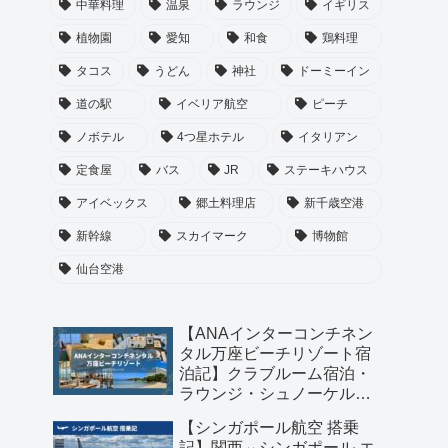
中華料理
温泉
ラウンジ
イギリス
植物園
愛知
和食
鶏料理
タコス
うどん
神社
ドーミーイン
道の駅
イベリア航空
ピーチ
ノボテル
4つ星ホテル
イタリアン
定食屋
バス
JR
ステーキハウス
アイベックス
郷土料理店
新千歳空港
新幹線
スカイマーク
博物館
仙台空港
【ANAインターコンチネン
タル万座ビーチリゾート宿
泊記】クラブルーム宿泊・
ラウンジ・シュノーケル・
琉球料理のディナーまで満
【シンガポール航空 搭乗
喫！
記】関西⇔シンガポール エ