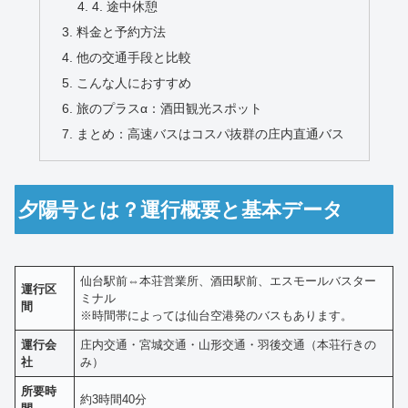
4. 途中休憩
料金と予約方法
他の交通手段と比較
こんな人におすすめ
旅のプラスα：酒田観光スポット
まとめ：高速バスはコスパ抜群の庄内直通バス
夕陽号とは？運行概要と基本データ
仙台駅前⇔本荘営業所、酒田駅前、エスモールバスター
運行区
ミナル
間
※時間帯によっては仙台空港発のバスもあります。
運行会
庄内交通・宮城交通・山形交通・羽後交通（本荘行きの
社
み）
所要時
約3時間40分