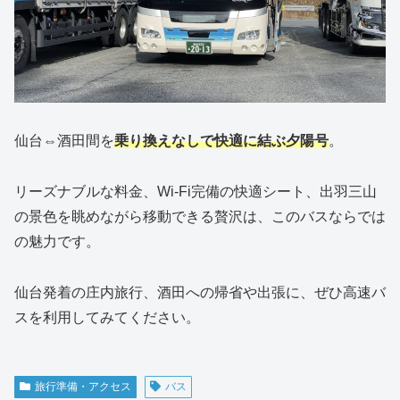
仙台⇔酒田間を
乗り換えなしで快適に結ぶ夕陽号
。
リーズナブルな料金、Wi-Fi完備の快適シート、出羽三山
の景色を眺めながら移動できる贅沢は、このバスならでは
の魅力です。
仙台発着の庄内旅行、酒田への帰省や出張に、ぜひ高速バ
スを利用してみてください。
旅行準備・アクセス
バス