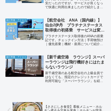
安だったのですが、サービスが良くなっ
て快適に利用出来ましたので紹介しま
す。
【航空会社 ANA（国内線）】
旅行準備・アクセス
仙台⇄伊丹 プラチナステータス
取得後の初搭乗 サービスは変わ
るのか？①｜チェックイン｜手荷
プラチナステータス取得後のANAの搭乗
物預け｜優先搭乗｜機材・座席
記です。チェックイン方法｜手荷物預け
｜優先搭乗｜機材・座席について紹介し
ています。
【新千歳空港 ラウンジ】スーパ
旅行準備・アクセス
ーラウンジは飛行機好きにはたま
らないラウンジ
新千歳空港のある航空会社の上級会員で
はなくても、指定のクレジットカードで
利用可能な「スーパーラウンジ」を紹介
します。
【ささにしき食堂】看板メニュー・ホル
モン煮込み定食を実食｜ホルモンが苦手