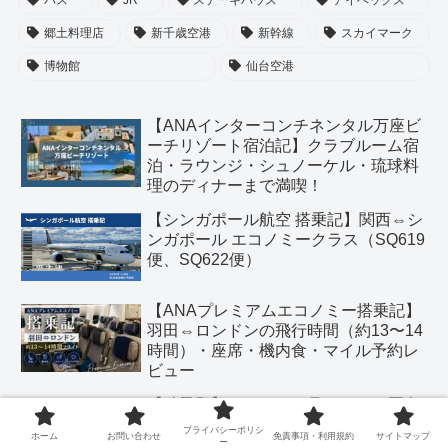
郷土料理店
新千歳空港
新幹線
スカイマーク
博物館
仙台空港
【ANAインターコンチネンタル万座ビ
ーチリゾート宿泊記】クラブルーム宿
泊・ラウンジ・シュノーケル・琉球料
理のディナーまで満喫！
【シンガポール航空 搭乗記】関西⇔シ
ンガポール エコノミークラス（SQ619
便、SQ622便）
【ANAプレミアムエコノミー搭乗記】
羽田⇔ロンドンの飛行時間（約13〜14
時間）・座席・機内食・マイル予約レ
ビュー
【瑞鳳殿】アクセス・見どころ・歴史
を解説｜伊達政宗公の霊廟観光ガイド
プライバシーポリシ
ホーム
お問い合わせ
免責事項・利用規約
サイトマップ
ー