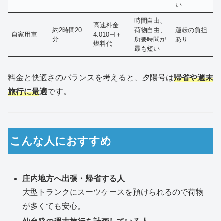
い
時間自由、
高速料金
約2時間20
荷物自由、
運転の負担
自家用車
4,010円＋
分
所要時間が
あり
燃料代
最も短い
料金と快適さのバランスを考えると、夕陽号は
帰省や週末
旅行に最
適
です。
こんな人におすすめ
庄内地方へ出張・帰省する人
大型トランクにスーツケースを預けられるので荷物
が多くても安心。