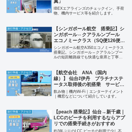
翼」
IBEXエアラインズのチェックイン、手荷
物、機内サービス等を紹介します。
【シンガポール航空 搭乗記】シ
旅行準備・アクセス
ンガポール⇔クアラルンプール
エコノミークラス（SQ便126便、
SQ125便）
シンガポール航空A350エコノミークラス
搭乗記。シンガポール⇔クアラルンプー
ルの短距離路線でも快適な座席と丁寧な
サービスを体験。
【航空会社 ANA（国内
旅行準備・アクセス
線）】 仙台⇄伊丹 プラチナステ
ータス取得後の初搭乗 サービス
は変わるのか？②｜飲み物｜機内
飲み物｜機内Wi-Fi｜エンターテイメント
Wi-Fi｜エンターテイメント｜機
｜機窓などについて紹介しています。
窓｜まとめ
【peach 搭乗記】仙台→新千歳｜
旅行準備・アクセス
LCCのピーチを利用するならアプ
リでの搭乗手続きがおすすめ
約3年ぶりのLCC ピーチの利用で少し不