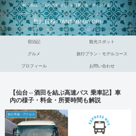
40代夫婦、限られた時間で「非日常」をデザインする。
短旅日和 -TANTABI BIYORI-
宿泊記
観光スポット
グルメ
旅行プラン・モデルコース
プロフィール
お問い合わせ
【仙台⇔酒田を結ぶ高速バス 乗車記】車
内の様子・料金・所要時間も解説
旅行準備・アクセス