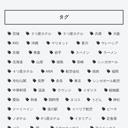
タグ
宮城
３つ星ホテル
５つ星ホテル
兵庫
大阪
IHG
沖縄
マリオット
香川
マレーシア
京都
青森
岩手
スペイン
ラーメン
北海道
山形
徳島
長崎
シンガポール
４つ星ホテル
ANA
航空会社
焼肉
福岡
寺社仏閣
長野
奈良
東京
シンガポール航空
中華料理
温泉
ラウンジ
イギリス
植物園
愛知
和食
鶏料理
タコス
うどん
神社
ドーミーイン
道の駅
イベリア航空
ピーチ
ノボテル
4つ星ホテル
イタリアン
定食屋
バス
JR
ステーキハウス
アイベックス