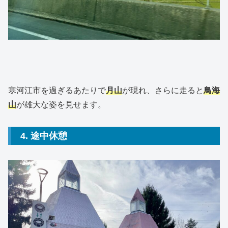
寒河江市を過ぎるあたりで
月山
が現れ、さらに走ると
鳥海
山
が雄大な姿を見せます。
4. 途中休憩