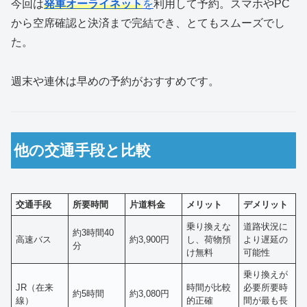
今回は
発車オーライネット
を
利用して予約。スマホやPC
から空席確認と決済まで完結でき、とてもスムーズでし
た。
週末や連休は早めの予約がおすすめです。
他の交通手段と比較
交通手段
所要時間
片道料金
メリット
デメリット
乗り換えな
道路状況に
約3時間40
高速バス
約3,900円
し、荷物預
より遅延の
分
け無料
可能性
乗り換えが
JR（在来
時間が比較
必要所要時
約5時間
約3,080円
線）
的正確
間が最も長