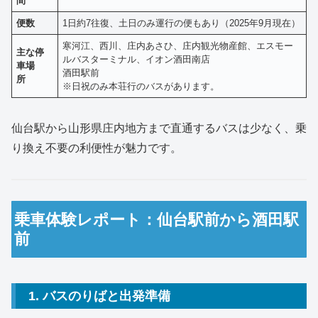
間
便数
1日約7往復、土日のみ運行の便もあり（2025年9月現在）
寒河江、西川、庄内あさひ、庄内観光物産館、エスモー
主な停
ルバスターミナル、イオン酒田南店
車場
酒田駅前
所
※日祝のみ本荘行のバスがあります。
仙台駅から山形県庄内地方まで直通するバスは少なく、乗
り換え不要の利便性が魅力です。
乗車体験レポート：仙台駅前から酒田駅
前
1. バスのりばと出発準備