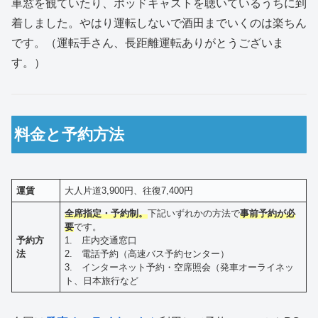
車窓を観ていたり、ポッドキャストを聴いているうちに到
着しました。やはり運転しないで酒田までいくのは楽ちん
です。（運転手さん、長距離運転ありがとうございま
す。）
料金と予約方法
運賃
大人片道3,900円、往復7,400円
全席指定・予約制。
下記いずれかの方法で
事前予約が必
要
です。
予約方
1. 庄内交通窓口
法
2. 電話予約（高速バス予約センター）
3. インターネット予約・空席照会（発車オーライネッ
ト、日本旅行など