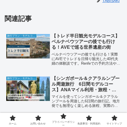
TABISAKI
関連記事
【トレド半日観光モデルコース】
旅行プラン・モデルコース
ベルナベウツアーの後でも行け
る！AVEで巡る世界遺産の街
ベルナベウツアーの後でも行ける！実際
にAVEでトレドを日帰り観光した40代夫
婦の体験談です。Renfeでの予約方法やア
トーチャ駅からの乗り方、ソコトレン、
トレド大聖堂、カルカムサス、帰りの列
車で失敗した体験まで詳しく紹介しま
【シンガポール＆クアラルンプー
旅行プラン・モデルコース
す。
ル周遊旅行 6日間モデルコー
ス】ANAマイル利用・旅程・費
用まで紹介
マイルを使ってシンガポール＆クアラル
ンプールを周遊した6日間の旅行記。地方
発でも無理なく楽しめる旅程、実際の費
用内訳、ホテルや移動の工夫を実体験ベ
ースで紹介します。
１泊２日 仙台空港発 奈良・大
旅行プラン・モデルコース
プライバシーポリシ
ホーム
お問い合わせ
免責事項・利用規約
サイトマップ
阪 夫婦で行く弾丸旅 １日目：
ー