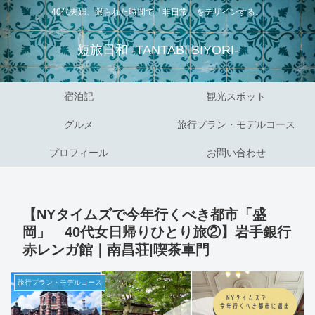
40代夫婦、限られた時間で「非日常」をデザインする。
短旅日和 -TANTABI BIYORI-
宿泊記
観光スポット
グルメ
旅行プラン・モデルコース
プロフィール
お問い合わせ
【NYタイムズで今年行くべき都市「盛
岡」 40代女日帰りひとり旅②】岩手銀行
赤レンガ館｜南昌荘|喫茶車門
旅行プラン・モデルコース