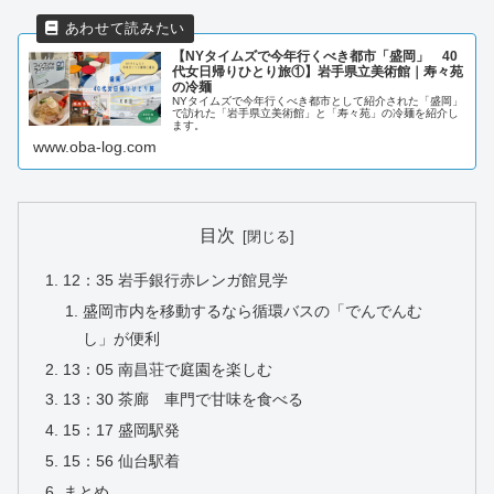
【NYタイムズで今年行くべき都市「盛岡」 40
代女日帰りひとり旅①】岩手県立美術館｜寿々苑
の冷麺
NYタイムズで今年行くべき都市として紹介された「盛岡」
で訪れた「岩手県立美術館」と「寿々苑」の冷麺を紹介し
ます。
www.oba-log.com
目次
12：35 岩手銀行赤レンガ館見学
盛岡市内を移動するなら循環バスの「でんでんむ
し」が便利
13：05 南昌荘で庭園を楽しむ
13：30 茶廊 車門で甘味を食べる
15：17 盛岡駅発
15：56 仙台駅着
まとめ