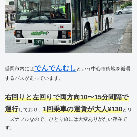
でんでんむし
盛岡市内には
という中心市街地を循環
するバスが走っています。
右回りと左回りで両方向10〜15分間隔で
運行
1回乗車の運賃が大人¥130
しており、
とリ
ーズナブルなので、ひとり旅には大変ありがたい存在で
す。