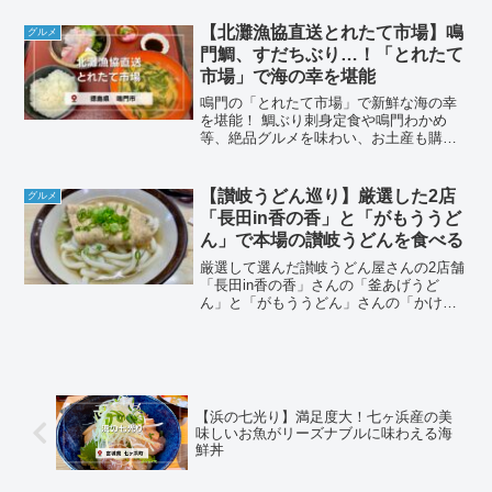
【北灘漁協直送とれたて市場】鳴
グルメ
門鯛、すだちぶり…！「とれたて
市場」で海の幸を堪能
鳴門の「とれたて市場」で新鮮な海の幸
を堪能！ 鯛ぶり刺身定食や鳴門わかめ
等、絶品グルメを味わい、お土産も購入
できるスポットです。
【讃岐うどん巡り】厳選した2店
グルメ
「長田in香の香」と「がもううど
ん」で本場の讃岐うどんを食べる
厳選して選んだ讃岐うどん屋さんの2店舗
「長田in香の香」さんの「釜あげうど
ん」と「がもううどん」さんの「かけう
どん」を紹介します。
【浜の七光り】満足度大！七ヶ浜産の美
味しいお魚がリーズナブルに味わえる海
鮮丼