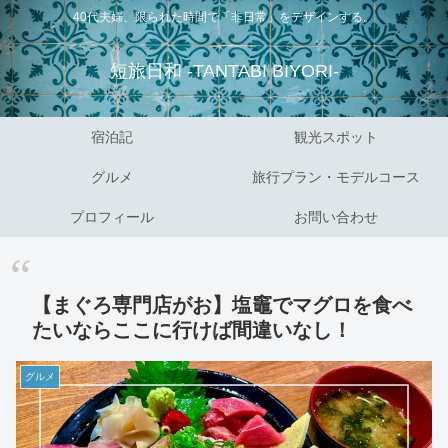
40代夫婦、限られた時間で「非日常」をデザインする。
短旅日和 -TANTABI BIYORI-
宿泊記
観光スポット
グルメ
旅行プラン・モデルコース
プロフィール
お問い合わせ
【まぐろ専門店がお】塩竈でマグロを食べ
たいならここに行けば間違いなし！
グルメ