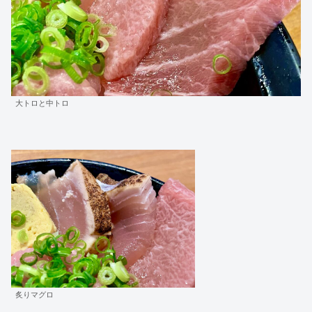
大トロと中トロ
炙りマグロ