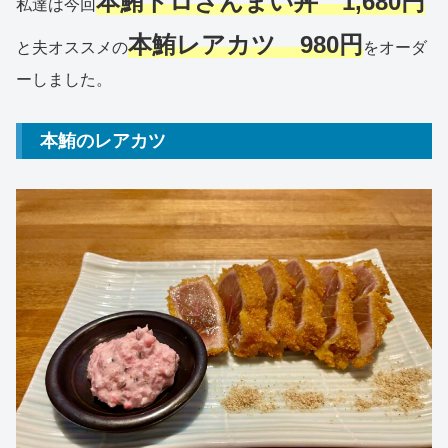
本鮪トロざんまい丼 1,680円
私達は今回
本鮪レアカツ 980円
と夫オススメの
をオーダ
ーしました。
本鮪のレアカツ