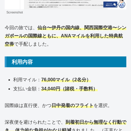
Screenshot
今回の旅では、
仙台〜伊丹の国内線、関西国際空港〜シン
ガポールの国際線ともに、ANAマイルを利用した特典航
空券
で手配しました。
利用内容
利用マイル：
76,000マイル（2名分）
支払い金額：
34,040円（諸税・手数料）
国際線は直行便、かつ
日中発着のフライト
を選択。
深夜便を避けられたことで、
到着初日から無理なく行動で
き、 体力的な負担がかなり軽
減
されました。（正直なと