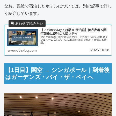
なお、難波で宿泊したホテルについては、別の記事で詳し
く紹介しています。
【アパホテルなんば駅東 宿泊記】伊丹夜着＆関
空朝発に便利な大阪ステイ
伊丹空港夜着・関空朝発に便利！アパホテルなんば駅東ダ
ブルルーム宿泊記。なんば駅徒歩5分で観光・出張にも快
適。
2025.10.18
www.oba-log.com
【1日目】関空 → シンガポール｜到着後
はガーデンズ・バイ・ザ・ベイへ