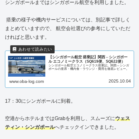
シンガポールまではシンガポール航空を利用しました。
搭乗の様子や機内サービスについては、別記事で詳しく
まとめていますので、 航空会社選びの参考にしていただ
ければと思います。
【シンガポール航空 搭乗記】関西⇔シンガポー
ル エコノミークラス（SQ619便、SQ622便）
シンガポール航空エコノミークラス搭乗記。関西⇔シンガ
ポールの座席・機内食・ラウンジ・費用を徹底レビュー。
2025.10.04
www.oba-log.com
17：30にシンガポールに到着。
空港からホテルまではGrabを利用し、スムーズに
ウェス
ティン・シンガポール
へチェックインできました。