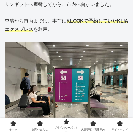
リンギットへ両替してから、市内へ向かいました。
空港から市内までは、事前に
KLOOKで予約していたKLIA
エクスプレス
を利用。
プライバシーポリシ
ホーム
お問い合わせ
免責事項・利用規約
サイトマップ
ー