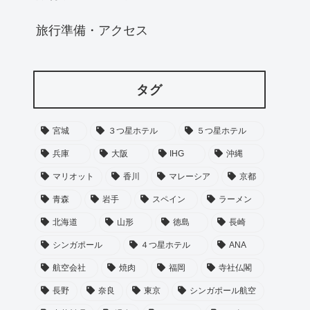
旅行準備・アクセス
タグ
宮城
３つ星ホテル
５つ星ホテル
兵庫
大阪
IHG
沖縄
マリオット
香川
マレーシア
京都
青森
岩手
スペイン
ラーメン
北海道
山形
徳島
長崎
シンガポール
４つ星ホテル
ANA
航空会社
焼肉
福岡
寺社仏閣
長野
奈良
東京
シンガポール航空