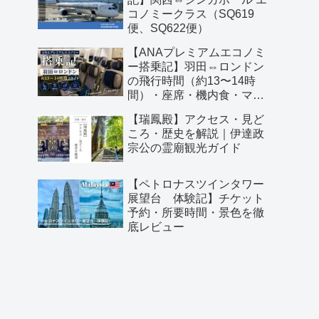
コノミークラス（SQ619
便、SQ622便）
【ANAプレミアムエコノミ
ー搭乗記】羽田⇔ロンドン
の飛行時間（約13〜14時
間）・座席・機内食・マイ
ル予約レビュー
【瑞鳳殿】アクセス・見ど
ころ・歴史を解説｜伊達政
宗公の霊廟観光ガイド
【ペトロナスツインタワー
展望台 体験記】チケット
予約・所要時間・景色を徹
底レビュー