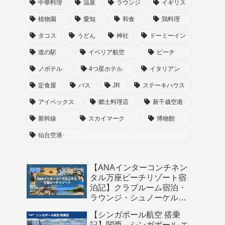
中華料理
温泉
ラウンジ
イギリス
植物園
愛知
和食
鶏料理
タコス
うどん
神社
ドーミーイン
道の駅
イベリア航空
ピーチ
ノボテル
4つ星ホテル
イタリアン
定食屋
バス
JR
ステーキハウス
アイベックス
郷土料理店
新千歳空港
新幹線
スカイマーク
博物館
仙台空港
【ANAインターコンチネン
タル万座ビーチリゾート宿
泊記】クラブルーム宿泊・
ラウンジ・シュノーケル・
琉球料理のディナーまで満
【シンガポール航空 搭乗
喫！
記】関西⇔シンガポール エ