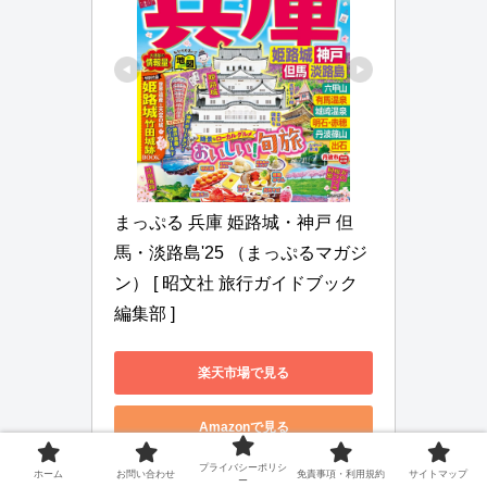
まっぷる 兵庫 姫路城・神戸 但
馬・淡路島'25 （まっぷるマガジ
ン） [ 昭文社 旅行ガイドブック 
編集部 ]
楽天市場で見る
Amazonで見る
プライバシーポリシ
ホーム
お問い合わせ
免責事項・利用規約
サイトマップ
Yahoo!ショッピングで見る
ー