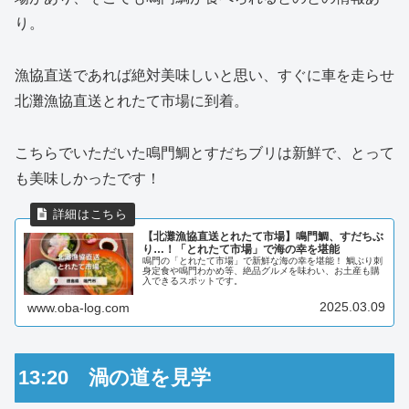
り。
漁協直送であれば絶対美味しいと思い、すぐに車を走らせ
北灘漁協直送とれたて市場に到着。
こちらでいただいた鳴門鯛とすだちブリは新鮮で、とって
も美味しかったです！
【北灘漁協直送とれたて市場】鳴門鯛、すだちぶ
り…！「とれたて市場」で海の幸を堪能
鳴門の「とれたて市場」で新鮮な海の幸を堪能！ 鯛ぶり刺
身定食や鳴門わかめ等、絶品グルメを味わい、お土産も購
入できるスポットです。
2025.03.09
www.oba-log.com
13:20 渦の道を見学