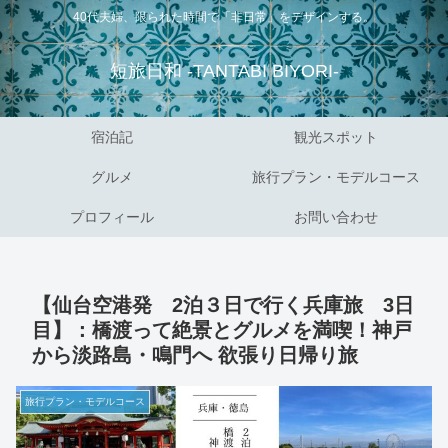
40代夫婦、限られた時間で「非日常」をデザインする。
短旅日和 -TANTABI BIYORI-
宿泊記
観光スポット
グルメ
旅行プラン・モデルコース
プロフィール
お問い合わせ
【仙台空港発 2泊３日で行く兵庫旅 3日
目】：橋渡って絶景とグルメを満喫！神戸
から淡路島・鳴門へ 欲張り日帰り旅
旅行プラン・モデルコース