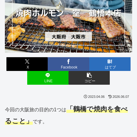
X
Facebook
はてブ
LINE
コピー
2023.04.06
2026.06.07
「鶴橋で焼肉を食べ
今回の大阪旅の目的の1つは
ること」
です。