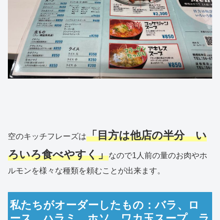
「目方は他店の半分 い
空のキッチフレーズは
ろいろ食べやすく」
なので1人前の量のお肉やホ
ルモンを様々な種類を頼むことが出来ます。
私たちがオーダーしたもの：バラ、ロ
ース、ハラミ、ホソ、ワカ玉スープ、ラ