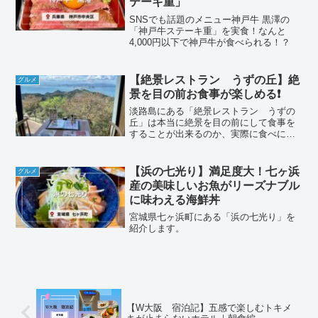
テーキ重」
SNSでも話題のメニュー神戸牛 黒澤の
「神戸牛ステーキ重」を実食！なんと
4,000円以下で神戸牛が食べられる！？
【絶景レストラン うずの丘】絶
グルメ
景を目の前お食事が楽しめる❗️
淡路島にある「絶景レストラン うずの
丘」は本当に絶景を目の前にして食事を
することが出来るのか、実際に食べに行
きました。
【浜の七光り】満足度大！七ヶ浜
グルメ
産の美味しいお魚がリーズナブル
に味わえる海鮮丼
宮城県七ヶ浜町にある「浜の七光り」を
紹介します。
【W大阪 宿泊記】五感で楽しむトキメ