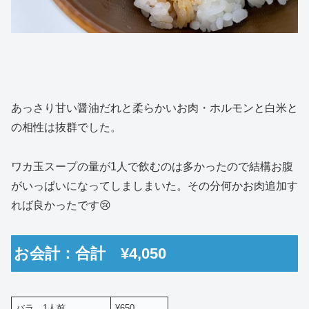
あっさり甘い醤油だれと柔らかいお肉・ホルモンと白米と
の相性は抜群でした。
ワカ玉スープの量が1人で飲むのは多かったので結構お腹
がいっぱいになってしましまいた。その分何かお肉追加す
れば良かったです😢
お会計：合計 ¥4,050
バラ 1人前
¥650