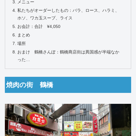
メニュー
私たちがオーダーしたもの：バラ、ロース、ハラミ、
ホソ、ワカ玉スープ、ライス
お会計：合計 ¥4,050
まとめ
場所
おまけ 鶴橋さんぽ：鶴橋商店街は異国感が半端なか
った…
焼肉の街 鶴橋