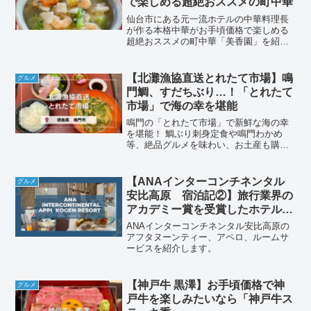
で楽しめる超絶おススメの町中華
仙台市にある元一流ホテルの中華料理長
が作る本格中華がお手頃価格で楽しめる
超絶おススメの町中華「美香園」を紹介
します。
【北灘漁協直送とれたて市場】鳴
グルメ
門鯛、すだちぶり…！「とれたて
市場」で海の幸を堪能
鳴門の「とれたて市場」で新鮮な海の幸
を堪能！ 鯛ぶり刺身定食や鳴門わかめ
等、絶品グルメを味わい、お土産も購入
できるスポットです。
【ANAインターコンチネンタル
グルメ
安比高原 宿泊記②】旅行業界の
アカデミー賞を受賞したホテル｜
アフタヌーンティー｜アペロ｜ル
ANAインターコンチネンタル安比高原の
ームサービス
アフタヌーンティー、アペロ、ルームサ
ービスを紹介します。
【神戸牛 黒澤】お手頃価格で神
グルメ
戸牛を楽しみたいなら「神戸牛ス